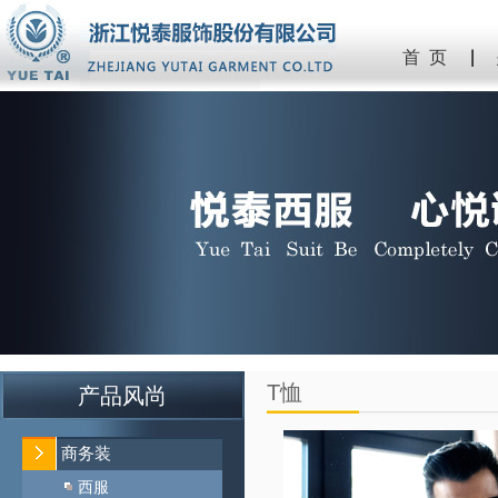
首 页
T恤
产品风尚
商务装
西服