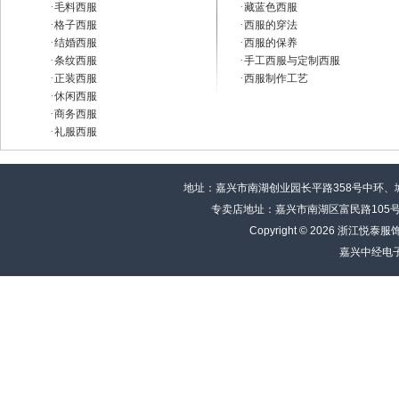
·
·
毛料西服
藏蓝色西服
·
·
格子西服
西服的穿法
·
·
结婚西服
西服的保养
·
·
条纹西服
手工西服与定制西服
·
·
正装西服
西服制作工艺
·
休闲西服
·
商务西服
·
礼服西服
地址：嘉兴市南湖创业园长平路358号中环、城市富邦B
专卖店地址：嘉兴市南湖区富民路105号嘉报
Copyright © 2026 浙江
嘉兴中经电