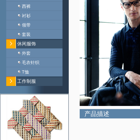
西裤
衬衫
领带
套装
休闲服饰
外套
毛衣针织
T恤
工作制服
产品描述