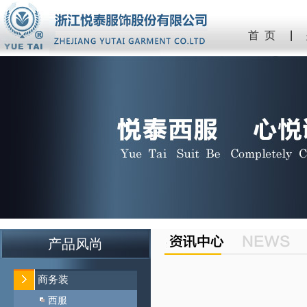
首 页
产品风尚
商务装
西服