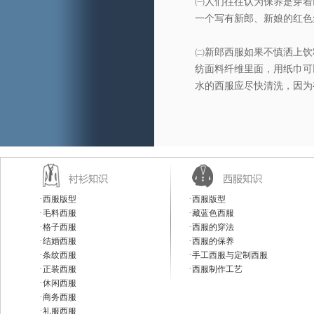
㈠人们往往认为保养是穿着
一个写有新郎、新娘的红色
㈡新郎西服如果不慎洒上饮
纺面料纤维里面，用纸巾可
水的西服应尽快清洗，因为
·
·
西服版型
西服版型
·
·
毛料西服
藏蓝色西服
·
·
格子西服
西服的穿法
·
·
结婚西服
西服的保养
·
·
条纹西服
手工西服与定制西服
·
·
正装西服
西服制作工艺
·
休闲西服
·
商务西服
·
礼服西服