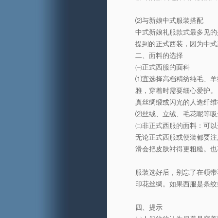
⑵与新娘中式服装搭配
中式新娘礼服款式最多见的
提到的正式西装，因为中式
二、面料的选择
㈠正式西服的面科
⑴宜选择高档精纺纯毛、羊
雅，穿着时需要细心爱护。
真丝绸缎或闪光的人造纤维
⑵丝绒、立绒、毛花呢等吸
㈡非正式西服的面料：可以
无论正式西服或便装都要注
滑会把皮肤衬得更粗糙。也
服装选好后，别忘了在领带
印花丝绸。如果西服是条纹
四、提示