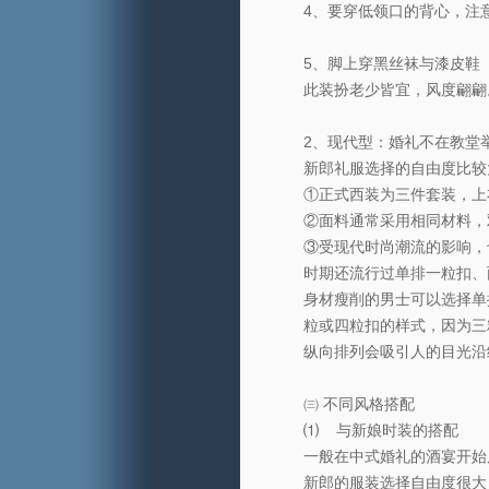
4、要穿低领口的背心，注
5、脚上穿黑丝袜与漆皮鞋（paten
此装扮老少皆宜，风度翩翩
2、现代型：婚礼不在教堂
新郎礼服选择的自由度比较
①正式西装为三件套装，上
②面料通常采用相同材料，
③受现代时尚潮流的影响，
时期还流行过单排一粒扣、
身材瘦削的男士可以选择单
粒或四粒扣的样式，因为三
纵向排列会吸引人的目光沿
㈢ 不同风格搭配
⑴ 与新娘时装的搭配
一般在中式婚礼的酒宴开始
新郎的服装选择自由度很大