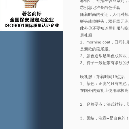
⑥领针、袖扣应该成系列，
⑦别忘记准备白色手套
随着时尚的变迁，人们对烦
驳头或戗驳头，双开线无兜
此外你还要知道晨礼服与晚
晨礼服
1、morning coa
是新款的燕尾服。
2、颜色通常是黑色或深灰
3、裤子一般配带有条纹的
晚礼服：穿着时间19点后
1、颜色：正统的只有黑色
在国外的婚礼上使用率极高
2、穿着要点：法式衬衫，
3、领结，注意--是白色的