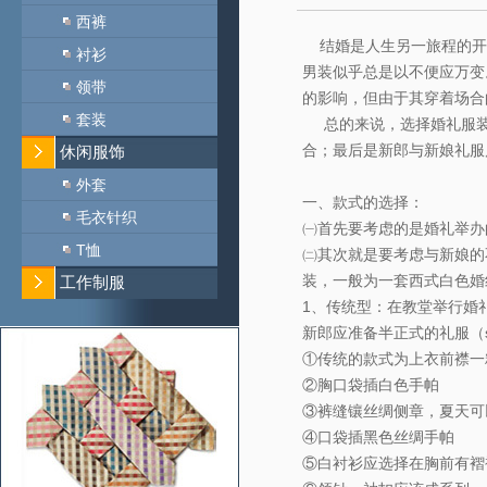
西裤
结婚是人生另一旅程的开
衬衫
男装似乎总是以不便应万变
领带
的影响，但由于其穿着场合
套装
总的来说，选择婚礼服装
合；最后是新郎与新娘礼服
休闲服饰
外套
一、款式的选择：
毛衣针织
㈠首先要考虑的是婚礼举办
T恤
㈡其次就是要考虑与新娘的
装，一般为一套西式白色婚
工作制服
1、传统型：在教堂举行婚
新郎应准备半正式的礼服（semi
①传统的款式为上衣前襟一
②胸口袋插白色手帕
③裤缝镶丝绸侧章，夏天可
④口袋插黑色丝绸手帕
⑤白衬衫应选择在胸前有褶