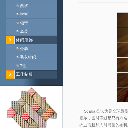
西裤
衬衫
领带
套装
休闲服饰
外套
毛衣针织
T恤
工作制服
Scabal公认为是全球最
塞尔，当时不过是只有六名员工的
衣业而且加入时尚圈的布料