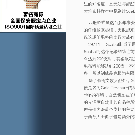
里的知名度，是无法与那些
大堆布料样本中见到过Scab
西服款式虽然百多年来变化
的纤维越来越细，支数越来
说这场羊毛料的支数大战有点
1974年，Scabal制成
Scabal将这个纪录继续往
料达到200支时，其柔软程
毛布料能够达到200支，
多，所以制成品也极为有限。
除了领衔支数大战外，Sc
便是名为Gold Treas
chip的布料，自然便是
的光泽度自然非其它品种所能比
便是作为深蓝色染料的主要
于商务人士似乎也是额外的