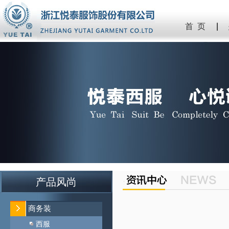
首 页
产品风尚
商务装
西服