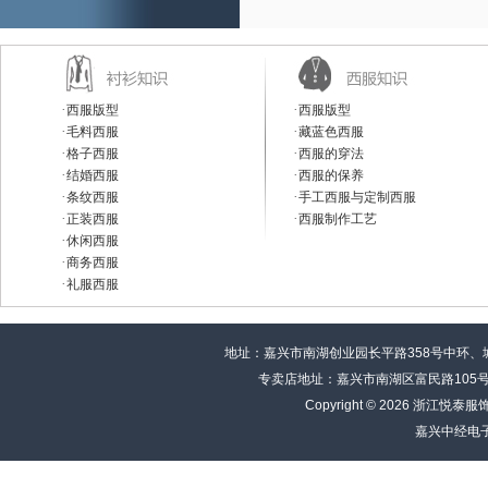
·
·
西服版型
西服版型
·
·
毛料西服
藏蓝色西服
·
·
格子西服
西服的穿法
·
·
结婚西服
西服的保养
·
·
条纹西服
手工西服与定制西服
·
·
正装西服
西服制作工艺
·
休闲西服
·
商务西服
·
礼服西服
地址：嘉兴市南湖创业园长平路358号中环、城市富邦B
专卖店地址：嘉兴市南湖区富民路105号嘉报
Copyright © 2026 浙江
嘉兴中经电